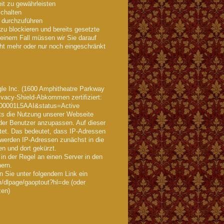
it zu gewährleisten
schalten
 durchzuführen
zu blockieren und bereits gesetzte
einem Fall müssen wir Sie darauf
cht mehr oder nur noch eingeschränkt
gle Inc. (1600 Amphitheatre Parkway
vacy-Shield-Abkommen zertifiziert:
0000001L5AAI&status=Active
rts die Nutzung unserer Webseite
der Benutzer anzupassen. Auf dieser
tet. Das bedeutet, dass IP-Adressen
 werden IP-Adressen zunächst in die
n und dort gekürzt.
in der Regel an einen Server in den
hern.
n Sie unter folgendem Link ein
m/dlpage/gaoptout?hl=de (oder
zen)