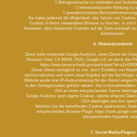
 Betrugsversuche zu verhindern und Sicherhe
 interessenbasierte Werbung zu 
 pseudonymisierte Reichweitenmessung
Sie haben jederzeit die Möglichkeit, das Setzen von Cookies 
Cookies in Ihrem verwendeten Browser zu löschen. In solch 
hinweisen, dass bestimmte Features auf der Seite eventuell ni
funktionieren.
6. Webanalysediente
Diese Seite verwendet Google Analytics, einen Dienst der Goo
Mountain View, CA 94043, USA). Google LLC ist durch das Pri
https://www.privacyshield.gov/participant?id=a2zt00
Dieser Dienst ermöglicht es uns, durch Erstellen von Repo
nachzuvollziehen und somit unser Angebot auf die Nachfragen 
Website wurde eine IP-Anonymisierung für den Dienst eingerich
in den Vertragsstaaten gekürzt werden. Nur in Ausnahmefällen
USA an einen entsprechenden Server übertrage
Google Analytics setzt eigene Cookies, welche erfasste Daten 
USA übertragen und dort speic
Möchten Sie die betreffenden Cookies deaktivieren, finde
entsprechendes Browser-Plugin: https://tools.google.co
entsprechenden Hyperlink set
7. Social-Media-Plugins