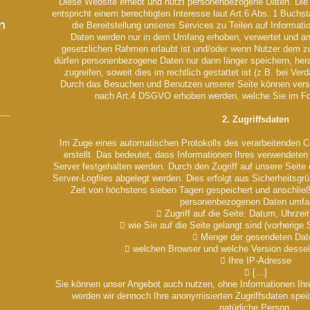
Diese Website erhebt und nutzt personenbezogene Daten. Di
entspricht einem berechtigten Interesse laut Art.6 Abs. 1 Buch
n
die Bereitstellung unseres Services zu Teilen auf Informat
Daten werden nur in dem Umfang erhoben, verwertet und an D
gesetzlichen Rahmen erlaubt ist und/oder wenn Nutzer dem z
dürfen personenbezogene Daten nur dann länger speichern, her
zugreifen, soweit dies im rechtlich gestattet ist (z.B. bei Verd
Durch das Besuchen und Benutzen unserer Seite können ver
nach Art.4 DSGVO erhoben werden, welche Sie im Fol
2. Zugriffsdaten
Im Zuge eines automatischen Protokolls des verarbeitenden 
erstellt. Das bedeutet, dass Informationen Ihres verwendeten
Server festgehalten werden. Durch den Zugriff auf unsere Seite
Server-Logfiles abgelegt werden. Dies erfolgt aus Sicherheitsgrü
Zeit von höchstens sieben Tagen gespeichert und anschlie
personenbezogenen Daten umfa
 Zugriff auf die Seite: Datum, Uhrzeit
 wie Sie auf die Seite gelangt sind (vorherige S
 Menge der gesendeten Dat
 welchen Browser und welche Version desse
 Ihre IP-Adresse
 […]
Sie können unser Angebot auch nutzen, ohne Informationen Ihre
werden wir dennoch Ihre anonymisierten Zugriffsdaten spei
natürliche Person.