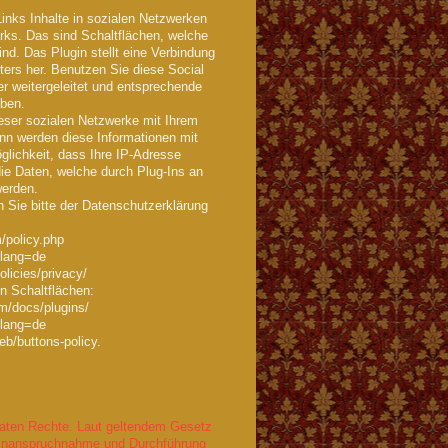
Links Inhalte in sozialen Netzwerken
arks. Das sind Schaltflächen, welche
d. Das Plugin stellt eine Verbindung
ers her. Benutzen Sie diese Social
er weitergeleitet und entsprechende
eben.
eser sozialen Netzwerke mit Ihrem
nn werden diese Informationen mit
öglichkeit, dass Ihre IP-Adresse
die Daten, welche durch Plug-Ins an
werden.
Sie bitte der Datenschutzerklärung
/policy.php
y?lang=de
olicies/privacy/
en Schaltflächen:
m/docs/plugins/
y?lang=de
b/buttons-policy.
 Daten Rechte. Laut geltendem Gesetz
ie Inanspruchnahme und Durchführung