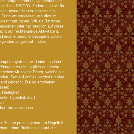
e hier vorgenommene Datenerhebung
stabe f der DSGVO. Zudem sind wir für
ionen unserer Nutzer angewiesen.
ritte weitergeleitet, wie dies im
ugestimmt haben. Wir als Betreiber
ausgeben oder nachträglich auf diese
acht auf rechtswidrige Aktivitäten).
schiedene personenbezogene Daten
genden aufgelistet finden.
Computersystems wird eine Logdatei
 Endgerätes als Logfiles auf einem
 erheben wir solche Daten, welche als
nden. Server-Logfiles werden für eine
ßend gelöscht. Die so erhobenen,
ssen:
, Häufigkeit
eite, Hyperlink etc.)
en
lben Sie verwenden
r Person preiszugeben. Im Regelfall
chern, ohne Rückschluss auf die