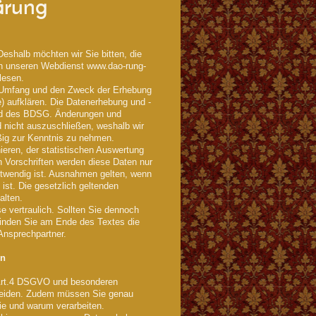
ärung
Deshalb möchten wir Sie bitten, die
h unseren Webdienst www.dao-rung-
lesen.
en Umfang und den Zweck der Erhebung
) aufklären. Die Datenerhebung und -
nd des BDSG. Änderungen und
 nicht auszuschließen, weshalb wir
ßig zur Kenntnis zu nehmen.
ieren, der statistischen Auswertung
 Vorschriften werden diese Daten nur
notwendig ist. Ausnahmen gelten, wenn
st. Die gesetzlich geltenden
alten.
 vertraulich. Sollten Sie dennoch
finden Sie am Ende des Textes die
Ansprechpartner.
en
 Art.4 DSGVO und besonderen
eiden. Zudem müssen Sie genau
e und warum verarbeiten.