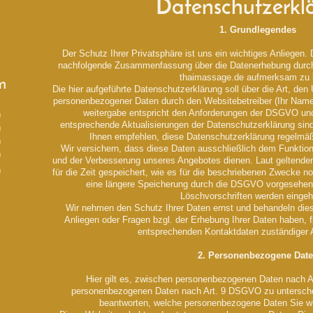
Datenschutzerkl
1. Grundlegendes
Der Schutz Ihrer Privatsphäre ist uns ein wichtiges Anliegen. 
nachfolgende Zusammenfassung über die Datenerhebung durc
thaimassage.de aufmerksam zu 
n
Die hier aufgeführte Datenschutzerklärung soll über die Art, d
personenbezogener Daten durch den Websitebetreiber (Ihr Name
weitergabe entspricht den Anforderungen der DSGVO u
0
entsprechende Aktualisierungen der Datenschutzerklärung sind
0
Ihnen empfehlen, diese Datenschutzerklärung regelmä
0
Wir versichern, dass diese Daten ausschließlich dem Funktion
0
und der Verbesserung unseres Angebotes dienen. Laut geltenden
0
für die Zeit gespeichert, wie es für die beschriebenen Zwecke 
eine längere Speicherung durch die DSGVO vorgesehen i
Löschvorschriften werden eingeh
Wir nehmen den Schutz Ihrer Daten ernst und behandeln diese
Anliegen oder Fragen bzgl. der Erhebung Ihrer Daten haben, 
entsprechenden Kontaktdaten zuständiger 
2. Personenbezogene Dat
Hier gilt es, zwischen personenbezogenen Daten nach
personenbezogenen Daten nach Art. 9 DSGVO zu untersch
beantworten, welche personenbezogene Daten Sie wi