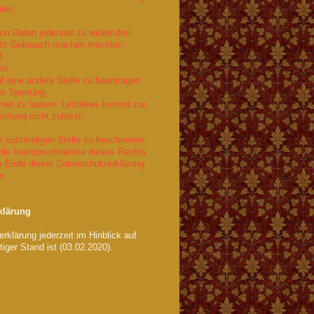
nlos.
on Daten jederzeit zu widerrufen.
echt Gebrauch machen möchten:
f
it
f eine andere Stelle zu beantragen.
er Sperrung
rren zu lassen. Letzteres kommt zur
chung nicht zulässt.
er zuständigen Stelle zu beschweren,
r die Inanspruchnahme dieses Rechts
am Ende dieser Datenschutzerklärung
n.
klärung
rklärung jederzeit im Hinblick auf
iger Stand ist (03.02.2020).