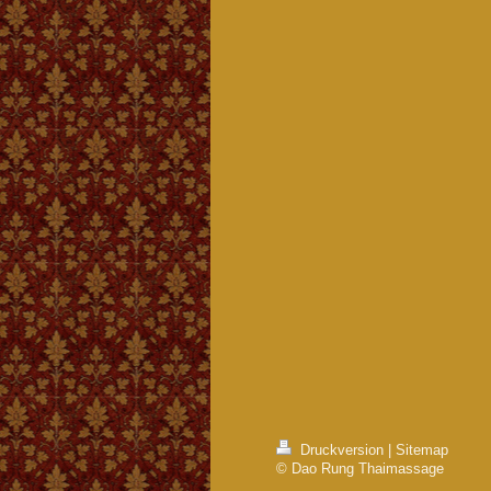
Druckversion
|
Sitemap
© Dao Rung Thaimassage