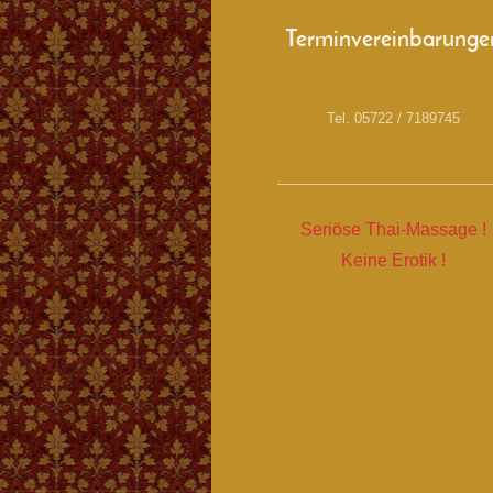
Terminvereinbarunge
Tel. 05722 / 7189745
Seriöse Thai-Massage !
Keine Erotik !